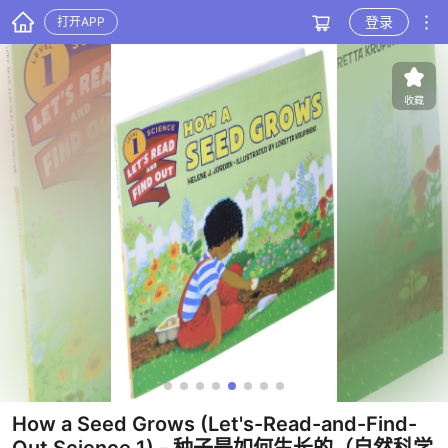
登录
打开APP
收藏
How a Seed Grows (Let's-Read-and-Find-