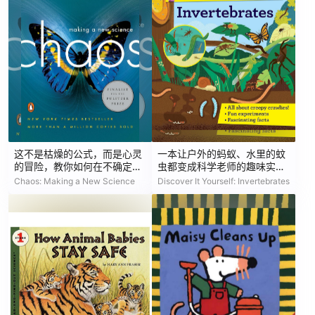
这不是枯燥的公式，而是心灵
一本让户外的蚂蚁、水里的蚊
的冒险，教你如何在不确定中
虫都变成科学老师的趣味实验
拥抱无限可能
书。
Chaos: Making a New Science
Discover It Yourself: Invertebrates