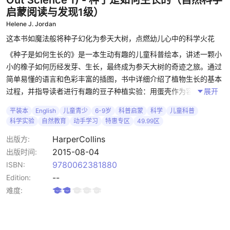
Out Science 1)
- 种子是如何生长的（自然科学
启蒙阅读与发现1级）
Helene J. Jordan
这本书如魔法般将种子幻化为参天大树，点燃幼儿心中的科学火花
《种子是如何生长的》是一本生动有趣的儿童科普绘本，讲述一颗小
小的橡子如何历经发芽、生长，最终成为参天大树的奇迹之旅。通过
简单易懂的语言和色彩丰富的插图，书中详细介绍了植物生长的基本
过程，并指导读者进行有趣的豆子种植实验：用蛋壳作为容器，观察
展开
种子每天的变化，直至收获豆荚。
平装本
English
儿童青少
6-9岁
科普启蒙
科学
儿童科普
科学实验
自然教育
动手学习
特惠专区
49.99区
书中提供基础植物生长科学知识，通过简单实验培养动手能力和耐心
观察，激发儿童对自然世界的好奇心和探索欲；以彩色插图形式带来
HarperCollins
出版方:
视觉愉悦和故事乐趣，增强家庭教育互动，促进亲子共读。
2015-08-04
出版时间:
9780062381880
ISBN:
经典 Lets-Read-and-Find-Out 科学系列，结合故事叙述与实际豆子
--
Edition:
种植实验，鼓励孩子亲手参与，转化为真实学习体验理论与实践完美
难度:
结合，帮助孩子在娱乐中掌握自然知识，培养观察力和自然认知；简
洁重复结构强化记忆，适合反复阅读。