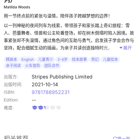
列）
Matilda Woods
用一节终点前的紧张与温情，陪伴孩子跨越梦想的边界！
以一列神秘的夜间列车为线索，带领孩子和家长踏上奇幻旅程：雪
人、芭蕾舞者、怪兽和公主轮番登场，却在树木倒塌时陷入困境。故
事紧张却不失温情，通过角色间的互助与勇气，启发孩子学会合作与
坚持，配合细腻生动的插画，为亲子共读创造独特时光。
展开
精装本
English
儿童青少
3-6岁
绘本故事
奇幻
儿童绘本
以火车旅行为框架为主题，带领孩子进入不同角色的奇幻冒险，贴近
亲子阅读
火车冒险
团队合作
孩子的好奇心，帮助他们理解团队合作与解决问题，激发孩子的想象
力与创造力，通过丰富角色引导情感表达培养孩子的阅读兴趣、想象
Stripes Publishing Limited
出版方:
力和情感共鸣。
2021-10-14
出版时间:
9781788952231
ISBN:
本书文字优美，插画精致，火车题材深得孩子喜爱，增强阅读的沉浸
--
Edition:
感。真实又温暖的故事情节，提升亲子共读的情感连接，既满足儿童
难度:
好奇心，也让家长愿意反复阅读。
相关推荐
换一批