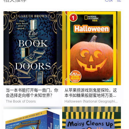
当一本书能打开每一扇门，你
从苹果捞游戏到鬼屋探险，这
会选择走向哪个未知世界？
本书如糖果般甜蜜地将万圣节
的秘密一一揭开
The Book of Doors
Halloween (National Geographic Readers)