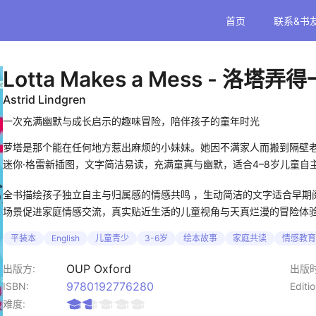
首页
联系&书
Lotta Makes a Mess
- 洛塔弄得
Astrid Lindgren
一次充满幽默与成长启示的趣味冒险，陪伴孩子的童年时光
萝塔是那个能在任何地方惹出麻烦的小妹妹。她因不满家人而搬到隔壁老
迷你·格雷新插图，文字简洁易读，充满童真与幽默，适合4–8岁儿童自
全书描绘孩子独立自主与归属感的情感共鸣 ，生动简洁的文字适合早期
场景促进家庭情感交流，真实贴近生活的儿童视角与天真烂漫的冒险体
平装本
English
儿童青少
3-6岁
绘本故事
家庭共读
情感教育
OUP Oxford
出版方:
出版时
9780192776280
ISBN:
Editio
难度: