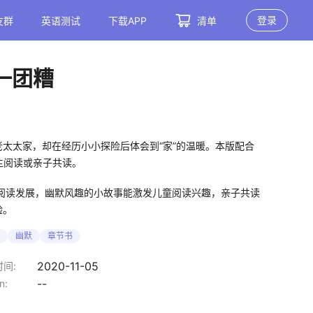
登录
友群
英语测试
下载APP
清单
一团糟
太太家，却在经历小小探险后体会到“家”的温暖。本版配合
主阅读或亲子共读。
阅读发展，幽默风趣的小故事能激发儿童阅读兴趣，亲子共读
验。
幽默
章节书
2020-11-05
间:
--
n: