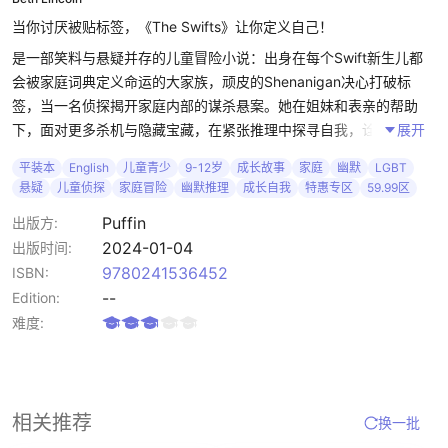
当你讨厌被贴标签，《The Swifts》让你定义自己！
是一部笑料与悬疑并存的儿童冒险小说：出身在每个Swift新生儿都
会被家庭词典定义命运的大家族，顽皮的Shenanigan决心打破标
签，当一名侦探揭开家庭内部的谋杀悬案。她在姐妹和表亲的帮助
下，面对更多杀机与隐藏宝藏，在紧张推理中探寻自我，诠释名字之
展开
外的无限可能。
平装本
English
儿童青少
9-12岁
成长故事
家庭
幽默
LGBT
悬疑
儿童侦探
家庭冒险
幽默推理
成长自我
特惠专区
59.99区
以名字与定义为线索的创新故事架构，融合笑料与推理元素的英国传
统侦探冒险。在幽默故事中感受原创悬疑的乐趣培养独立思考和解决
Puffin
出版方:
问题的能力。
2024-01-04
出版时间:
9780241536452
ISBN:
获Nero图书奖与巴诺书店儿童图书奖双料荣誉，故事幽默机智、情节
--
Edition:
紧凑，适合9岁以上儿童阅读，是一部页页停不下来的趣味侦探冒
难度:
险。追求在趣味与悬疑中获得自我认同和成长体验。
相关推荐
换一批