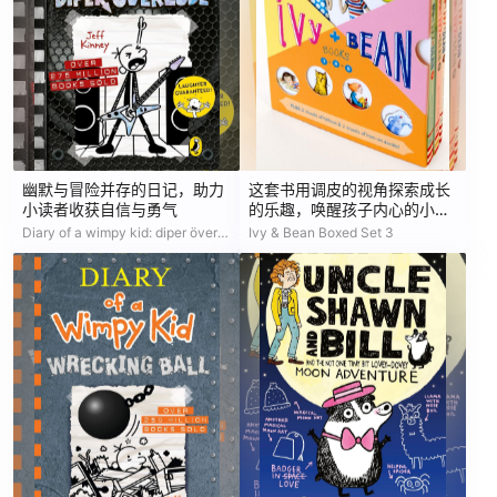
幽默与冒险并存的日记，助力
这套书用调皮的视角探索成长
小读者收获自信与勇气
的乐趣，唤醒孩子内心的小小
叛逆与无限可能
Diary of a wimpy kid: diper överlöde (book 17)
Ivy & Bean Boxed Set 3