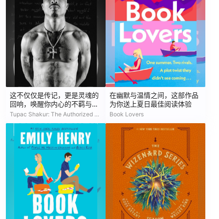
这不仅仅是传记，更是灵魂的
在幽默与温情之间，这部作品
回响，唤醒你内心的不羁与正
为你送上夏日最佳阅读体验
义之火
Tupac Shakur: The Authorized Biography
Book Lovers