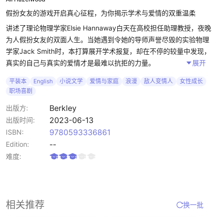
假扮女友的游戏开启真心征程，为你揭示学术与爱情的双重温柔
讲述了理论物理学家Elsie Hannaway白天在高校担任助理教授，夜晚
为人假扮女友的双面人生。当她遇到令她的导师声誉尽毁的实验物理
学家Jack Smith时，本打算展开学术报复，却在不停的较量中发现，
真实的自己与真实的爱情才是最难以抗拒的力量。
展开
平装本
English
小说文学
爱情与家庭
浪漫
敌人变情人
女性成长
故事以强烈自我意识和学术氛围为背景凸显女性独立与成长的价值，
职场喜剧
以敌对到相爱桥段带来情感张力，满足浪漫与冲突并存的阅读体验。
在科研环境和职场压力下产生共鸣与逃避现实的双重价值。
Berkley
出版方:
2023-06-13
出版时间:
STEM学术背景下的浪漫喜剧、角色性格跃然纸上，情感节奏把握到
9780593336861
ISBN:
位，特别是反套路的高冷大神与独立女主设定，提升了共鸣度渴望既
--
Edition:
能打破刻板印象又保有自我价值。
难度:
相关推荐
换一批