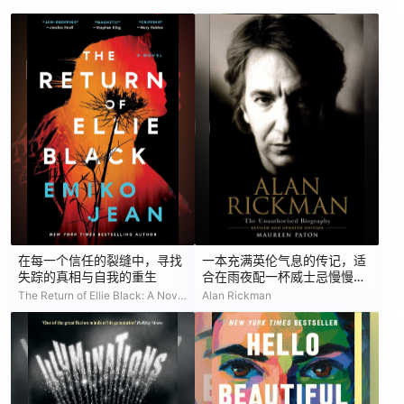
在每一个信任的裂缝中，寻找
一本充满英伦气息的传记，适
失踪的真相与自我的重生
合在雨夜配一杯威士忌慢慢品
读。
The Return of Ellie Black: A Novel (Chelsey Calhoun)
Alan Rickman