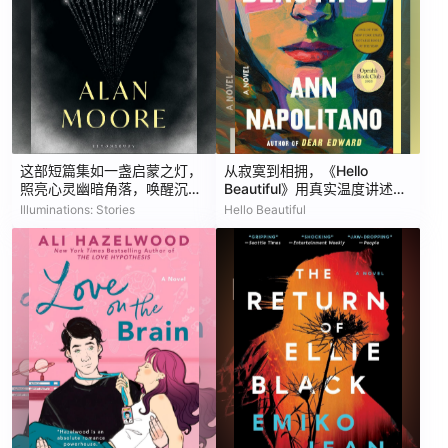
这部短篇集如一盏启蒙之灯，
从寂寞到相拥，《Hello
照亮心灵幽暗角落，唤醒沉睡
Beautiful》用真实温度讲述爱
的奇思妙想
如何让人重生
Illuminations: Stories
Hello Beautiful