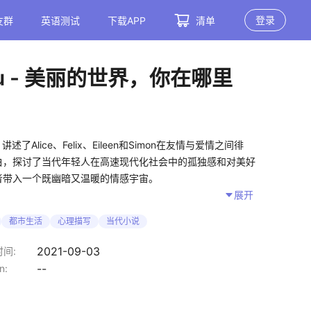
登录
友群
英语测试
下载APP
清单
u
- 美丽的世界，你在哪里
线，讲述了Alice、Felix、Eileen和Simon在友情与爱情之间徘
白，探讨了当代年轻人在高速现代化社会中的孤独感和对美好
者带入一个既幽暗又温暖的情感宇宙。
展开
人物对话和心理描写展现当代年轻人对成长与孤独的真实困
都市生活
心理描写
当代小说
2021-09-03
间:
，优美的语言风格和精准的情感刻画，给予读者审美愉悦与心
--
n:
系