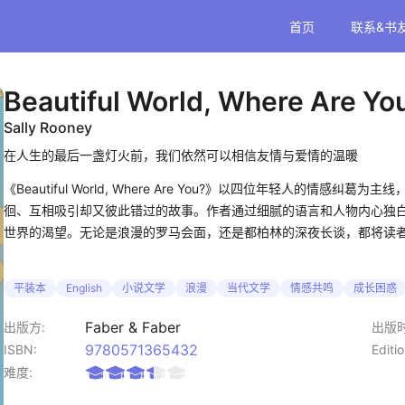
首页
联系&书
Beautiful World, Where Are Yo
Sally Rooney
在人生的最后一盏灯火前，我们依然可以相信友情与爱情的温暖
《Beautiful World, Where Are You?》以四位年轻人的情感纠葛为主
徊、互相吸引却又彼此错过的故事。作者通过细腻的语言和人物内心独
世界的渴望。无论是浪漫的罗马会面，还是都柏林的深夜长谈，都将读
跨越友情与爱情边界的细腻叙事，探讨情感与时代的碰撞。通过细腻的
平装本
English
小说文学
浪漫
当代文学
情感共鸣
成长困惑
惑，引发读者对友情和爱情的深刻思考产生强烈共鸣。
Faber & Faber
出版方:
出版时
作者简洁而富有诗意的笔触与细腻人物塑造将平凡日常升华为深刻命题
9780571365432
ISBN:
Editio
灵慰藉。让主题探讨更具有现代意义，通过文学反思自身处境与社会关
难度: