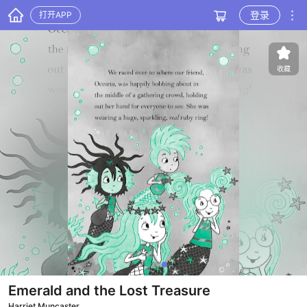
登录
打开APP
收藏
Emerald and the Lost Treasure
Harriet Muncaster