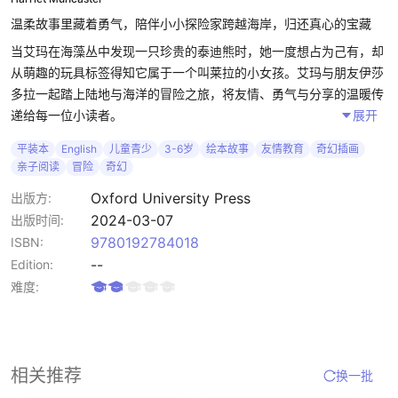
温柔故事里藏着勇气，陪伴小小探险家跨越海岸，归还真心的宝藏
当艾玛在海藻丛中发现一只珍贵的泰迪熊时，她一度想占为己有，却
从萌趣的玩具标签得知它属于一个叫莱拉的小女孩。艾玛与朋友伊莎
多拉一起踏上陆地与海洋的冒险之旅，将友情、勇气与分享的温暖传
递给每一位小读者。
展开
平装本
English
儿童青少
3-6岁
绘本故事
友情教育
奇幻插画
本书通过帮助小伙伴归还玩具培养善良与责任感，激发孩子的同理
亲子阅读
冒险
奇幻
心，鼓励孩子在未知世界中大胆探索和协作，并且展现了真挚友谊的
力量，陪伴孩子学会互助与分享。该书由牛津大学出版社出版，以精
Oxford University Press
出版方:
美插图和动人故事，为4–8岁儿童带来既教育又好玩的阅读体验。
2024-03-07
出版时间:
9780192784018
ISBN:
--
Edition:
难度:
相关推荐
换一批