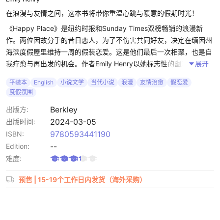
在浪漫与友情之间，这本书将带你重温心跳与暖意的假期时光！
《Happy Place》是纽约时报和Sunday Times双榜畅销的浪漫新
作。两位因故分手的昔日恋人，为了不伤害共同好友，决定在缅因州
海滨度假屋里维持一周的假装恋爱。这是他们最后一次相聚，也是自
我疗愈与再出发的机会。作者Emily Henry以她标志性的幽默与温
展开
情，将友情、爱情与成长交织，让读者在轻松的故事中感受到深刻的
平装本
English
小说文学
当代小说
浪漫
友情治愈
假恋爱
情感力量。
度假氛围
背景设定在缅因州经典度假小屋，创造轻松惬意的氛围体验再融合心
Berkley
出版方:
动与幽默的假恋爱情节，细腻刻画友情与爱情的交织，为读者带来情
2024-03-05
出版时间:
感共鸣与心理慰藉。书中男女主的第二次机会的浪漫，激发对自我成
9780593441190
ISBN:
长与重启生活的向往。
--
Edition:
难度:
Sunday Times畅销作者Emily Henry倾情之作，已获多位作家强力推
荐，该作中人物真实可爱，友情描写温暖治愈，情感刻画细腻动人，
预售 |
15-19个工作日内发货（海外采购）
轻松幽默的对话与温暖治愈的场景，缓解现代人压力，营造逃离现实
的阅读体验。