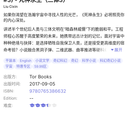
#3)
- 死神永生（三体3）
Liu Cixin
如果你渴望在浩瀚宇宙中寻找人性的光芒，《死神永生》必将照亮你
的内心深处。
讲述半个世纪后人类与三体文明在“暗森林威慑”下的脆弱和平。工程
师程心苏醒于高度繁荣的未来，她携带远古计划的记忆，面对宇宙中
种种绝境与抉择：是选择牺牲自我保卫人类，还是接受更高维度的宿
命考验？小说融合黑洞子弹、二维武器、曲率推进等硬科幻概念，以
展开
恢宏叙事与细腻人物刻画构筑极致震撼。
平装本
English
小说文学
奇幻科幻
奇幻
科学小说
科幻奇幻小说
宇宙
特惠专区
59.99区
本书是刘慈欣“三体”三部曲的终章，是横跨数百万年多宇宙宏大史
诗、是中国科幻里程碑，汇聚哲学、政治与人性冲突。通过激发想象
Tor Books
出版方:
力和震撼感塑造复杂人物，体现人性与责任的张力。
2017-09-05
出版时间:
9780765386632
ISBN:
适合大多数思维好奇、理性且富有想象力的科幻迷，渴望对宏大世界
--
Edition:
观展开深刻哲学思考。其思想冲击力和想象力俱佳，是科幻巅峰。是
难度:
对宇宙生存与道德抉择的深度思考。