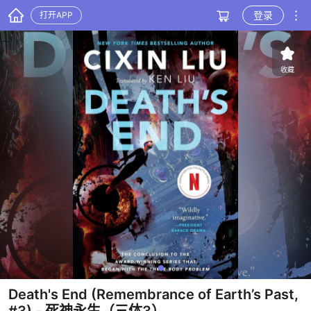
登录
打开APP
收藏
Death's End (Remembrance of Earth’s Past,