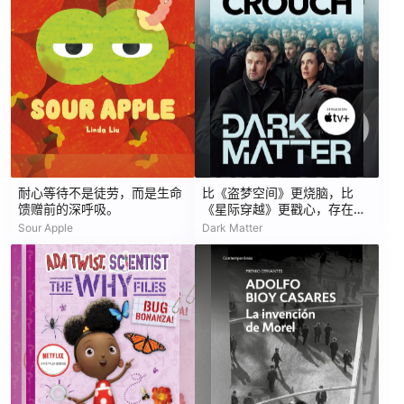
耐心等待不是徒劳，而是生命
比《盗梦空间》更烧脑，比
馈赠前的深呼吸。
《星际穿越》更戳心，存在主
义科幻神作
Sour Apple
Dark Matter