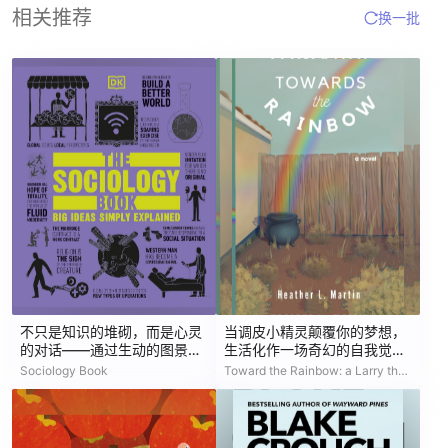
相关推荐
换一批
不只是知识的堆砌，而是心灵
当调皮小精灵颠覆你的梦想，
的对话——通过生动的图景，
生活化作一场奇幻的自我觉醒
探索我们为何如此相似，却又
之旅
Sociology Book
Toward the Rainbow: a Larry the Lepruchaun Novel
独一无二