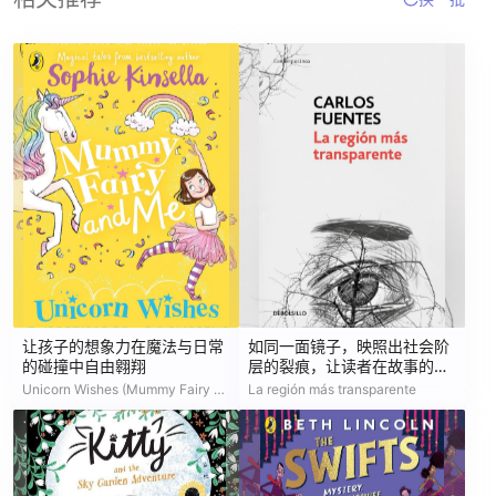
让孩子的想象力在魔法与日常
如同一面镜子，映照出社会阶
的碰撞中自由翱翔
层的裂痕，让读者在故事的迷
宫中重获身份的觉醒
Unicorn Wishes (Mummy Fairy and Me #3)
La región más transparente